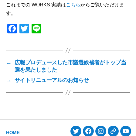
これまでの WORKS 実績は
こちら
からご覧いただけま
す。
F
T
Li
a
wi
n
c
tt
e
e
er
←
広報プロデュースした市議選候補者がトップ当
b
選を果たしました
o
→
サイトリニューアルのお知らせ
o
k
HOME
Twitter
Facebook
Instagram
Threads
You