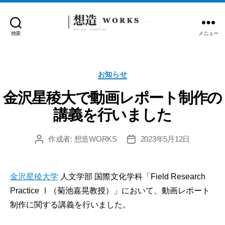
検索
メニュー
想
造
WORKS
カ
お知らせ
テ
ゴ
金沢星稜大で動画レポート制作の
リ
講義を行いました
ー
作成者:
想造WORKS
2023年5月12日
投
投
稿
稿
者
日
金沢星稜大学
人文学部 国際文化学科「Field Research
Practice Ⅰ（菊池嘉晃教授）」において、動画レポート
制作に関する講義を行いました。